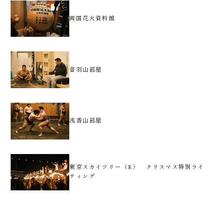
両国花火資料館
音羽山部屋
浅香山部屋
東京スカイツリー（R） クリスマス特別ライ
ティング
ご宿泊
お食事
ご宴会
ご婚礼
ご観光