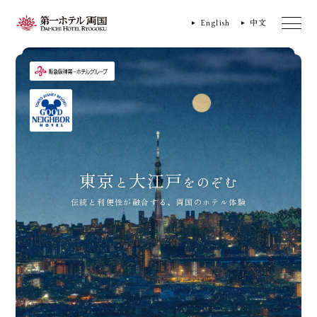
English
中文
東京
大江戸
と
をのぞむ
伝統と利便性が融合する、両国のホテル体験