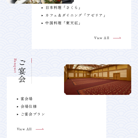
日本料理「さくら」
カフェ＆ダイニング「アゼリア」
中国料理「東天紅」
View All
Banquet
ご宴会
宴会場
会場仕様
ご宴会プラン
View All