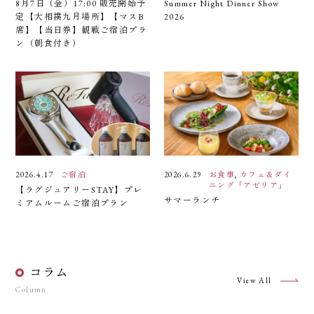
8月7日（金）17:00 販売開始予
Summer Night Dinner Show
定【大相撲九月場所】【マスB
2026
席】【当日券】観戦ご宿泊プラ
ン（朝食付き）
2026.4.17
ご宿泊
2026.6.29
お食事
,
カフェ＆ダイ
ニング「アゼリア」
【ラグジュアリーSTAY】プレ
サマーランチ
ミアムルームご宿泊プラン
コラム
View All
Column