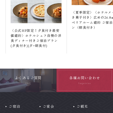
〈夏季限定〉〈ホテルメ
き菓子付き〉広めの26.8
ペリアルーム確約 ご宿
ン（朝食付き）
〈公式HP限定！夕食付き最安
値確約〉ホテルシェフ自慢の洋
食ディナー付きご宿泊プラン
(夕食付き)(夕･朝食付)
よくあるご質問
各種お問い合わせ
FAQ
Inquiries
ご宿泊
ご宴会
ご観光