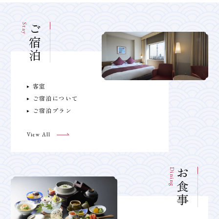
館内施設
アクセス
お問い合わせ
Stay
ご宿泊
よくあるご質問
トップページ
宿泊約款
インフォメーション
オンライン宿泊予約サービス 利用規約
客室
コラム
サイト利用規約
ご宿泊について
リンク
施設利用規則
ご宿泊プラン
会社情報
旅行代理店の方へ
View All
採用情報
プライバシーポリシー
Dining
お食事