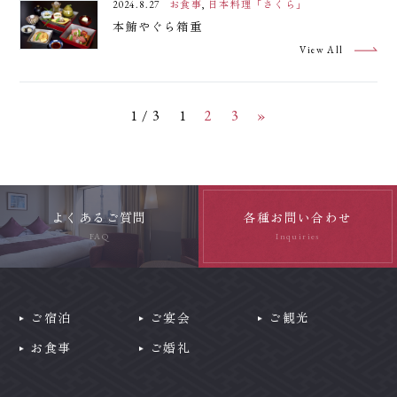
2024.8.27
お食事
,
日本料理「さくら」
本鮪やぐら箱重
View All
1 / 3
1
2
3
»
よくあるご質問
各種お問い合わせ
FAQ
Inquiries
ご宿泊
ご宴会
ご観光
お食事
ご婚礼