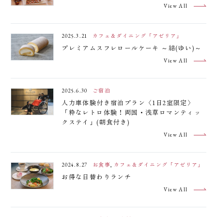
館内施設
アクセス
お問い合わせ
View All
よくあるご質問
2025.3.21
カフェ＆ダイニング「アゼリア」
プレミアムスフレロールケーキ ～結(ゆい)～
トップページ
宿泊約款
View All
インフォメーション
オンライン宿泊予約サービス 利用規約
コラム
サイト利用規約
2025.6.30
ご宿泊
リンク
施設利用規則
人力車体験付き宿泊プラン〈1日2室限定〉
会社情報
旅行代理店の方へ
「粋なレトロ体験！両国・浅草ロマンティッ
クステイ」(朝食付き)
採用情報
View All
プライバシーポリシー
2024.8.27
お食事
,
カフェ＆ダイニング「アゼリア」
お得な日替わりランチ
View All