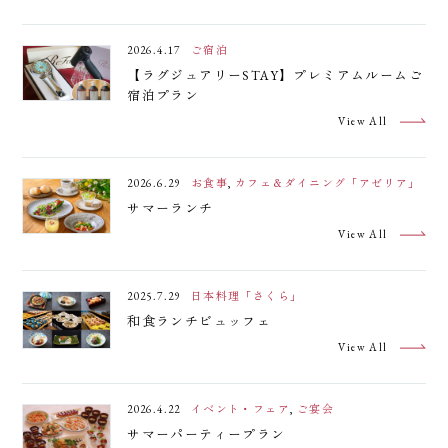
2026.4.17
ご宿泊
【ラグジュアリーSTAY】プレミアムルームご
宿泊プラン
View All
2026.6.29
お食事
,
カフェ＆ダイニング「アゼリア」
サマーランチ
View All
2025.7.29
日本料理「さくら」
和食ランチビュッフェ
View All
ご宿泊
お食事
ご宴会
ご婚礼
ご観光
2026.4.22
イベント・フェア
,
ご宴会
サマーパーティープラン