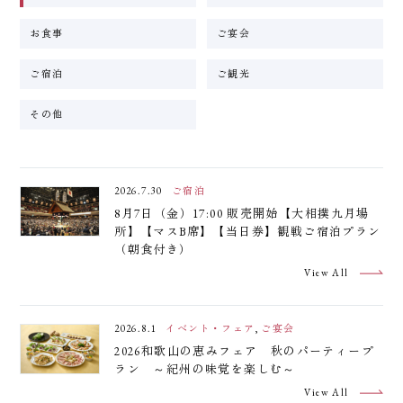
お食事
ご宴会
ご宿泊
ご観光
その他
2026.7.30
ご宿泊
8月7日（金）17:00 販売開始【大相撲九月場
所】【マスB席】【当日券】観戦ご宿泊プラン
（朝食付き）
View All
2026.8.1
イベント・フェア
,
ご宴会
2026和歌山の恵みフェア 秋のパーティープ
ラン ～紀州の味覚を楽しむ～
View All