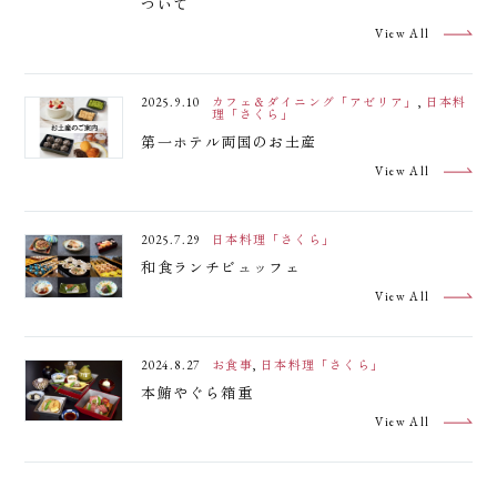
ついて
View All
ご宿泊
お食事
ご宴会
ご婚礼
ご観光
2025.9.10
カフェ＆ダイニング「アゼリア」
,
日本料
理「さくら」
第一ホテル両国のお土産
館内施設
アクセス
お問い合わせ
View All
よくあるご質問
2025.7.29
日本料理「さくら」
和食ランチビュッフェ
トップページ
宿泊約款
View All
インフォメーション
オンライン宿泊予約サービス 利用規約
コラム
サイト利用規約
2024.8.27
お食事
,
日本料理「さくら」
リンク
施設利用規則
本鮪やぐら箱重
会社情報
旅行代理店の方へ
View All
採用情報
プライバシーポリシー