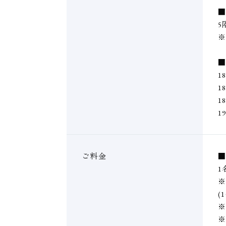
5
1
1
1
1
ご料金
1
※
(