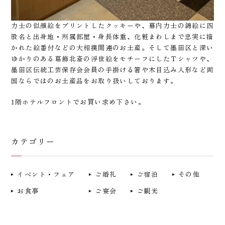
力士の似顔絵をプリントしたクッキーや、幕内力士の錦絵に四
股名と出身地・所属部屋・身長体重、化粧まわしまで忠実に描
かれた絵番付などの大相撲関連のお土産。そして墨田区と深い
ゆかりのある葛飾北斎の浮世絵をモチーフにしたＴシャツや、
墨田区伝統工芸保存会会員の手掛ける箸や木目込み人形など両
ご宿泊
お食事
ご宴会
ご婚礼
ご観光
国ならではのお土産品をお取り扱いしております。
1階ホテルフロントでお買い求め下さい。
館内施設
アクセス
お問い合わせ
よくあるご質問
カテゴリー
トップページ
宿泊約款
イベント・フェア
ご婚礼
ご宿泊
その他
インフォメーション
オンライン宿泊予約サービス 利用規約
お食事
ご宴会
ご観光
コラム
サイト利用規約
リンク
施設利用規則