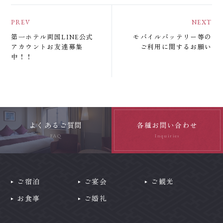
会社情報
旅行代理店の方へ
採用情報
プライバシーポリシー
第一ホテル両国LINE公式
モバイルバッテリー等の
アカウントお友達募集
ご利用に関するお願い
中！！
よくあるご質問
各種お問い合わせ
FAQ
Inquiries
ご宿泊
ご宴会
ご観光
お食事
ご婚礼