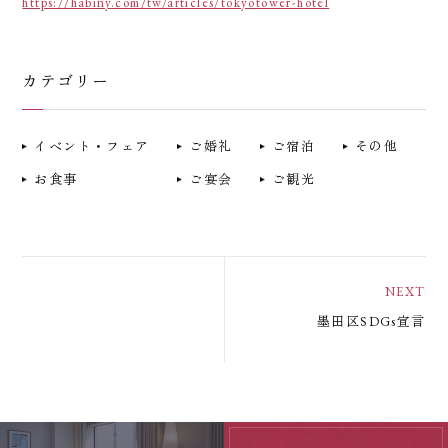
https://habiny.com/tw/articles/tokyotower-hotel
カテゴリー
イベント・フェア
ご婚礼
ご宿泊
その他
お食事
ご宴会
ご観光
ご宿泊
お食事
ご宴会
ご婚礼
ご観光
墨田区SDGs宣言
館内施設
アクセス
お問い合わせ
よくあるご質問
トップページ
宿泊約款