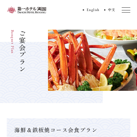
English
中文
Banquet Plan
ご宴会プラン
海鮮＆鉄板焼コース会食プラン