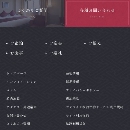
よくあるご質問
各種お問い合わせ
FAQ
Inquiries
ご宿泊
ご宴会
ご観光
お食事
ご婚礼
トップページ
会社情報
インフォメーション
採用情報
コラム
プライバシーポリシー
館内施設
宿泊約款
アクセス・周辺案内
オンライン宿泊予約サービス 利用規約
お問い合わせ
サイト利用規約
よくあるご質問
施設利用規則