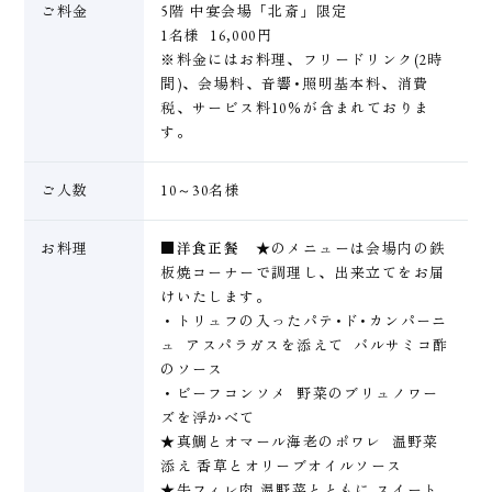
ご料金
5階 中宴会場「北斎」限定
1名様 16,000円
※料金にはお料理、フリードリンク(2時
間)、会場料、音響･照明基本料、消費
税、サービス料10％が含まれておりま
す。
ご人数
10～30名様
お料理
■洋食正餐
★のメニューは会場内の鉄
板焼コーナーで調理し、出来立てをお届
けいたします。
・トリュフの入ったパテ･ド･カンパーニ
ュ アスパラガスを添えて バルサミコ酢
のソース
・ビーフコンソメ 野菜のブリュノワー
ズを浮かべて
★真鯛とオマール海老のポワレ 温野菜
添え 香草とオリーブオイルソース
★牛フィレ肉 温野菜とともに スイート